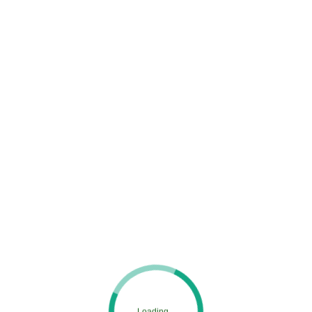
春日部市にて外壁塗装・ベランダ防水〈中古物件のリノベーション〉
MENU
ホーム
施工実績
外壁塗装
春日部市にて外壁塗装・ベランダ防水〈中
古物件のリノベーション〉