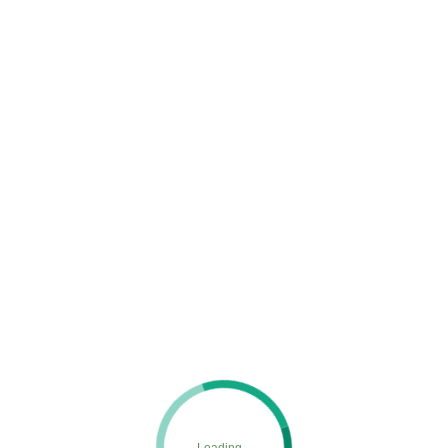
春日部市 屋根塗装 外壁塗装 塗装工事 メンテナンス 塗り直し 劣化 色褪せ 傷み 綺麗
にする 苔 カビ 汚れ 洗浄 家
MENU
ホーム
施工実績
春日部市 屋根塗装 外壁塗装 塗装工事 メンテナ
ンス 塗り直し 劣化 色褪せ 傷み 綺麗にする 苔 カビ 汚れ 洗浄
家